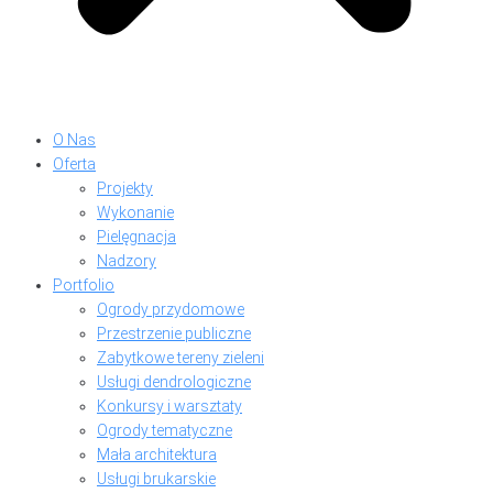
O Nas
Oferta
Projekty
Wykonanie
Pielęgnacja
Nadzory
Portfolio
Ogrody przydomowe
Przestrzenie publiczne
Zabytkowe tereny zieleni
Usługi dendrologiczne
Konkursy i warsztaty
Ogrody tematyczne
Mała architektura
Usługi brukarskie