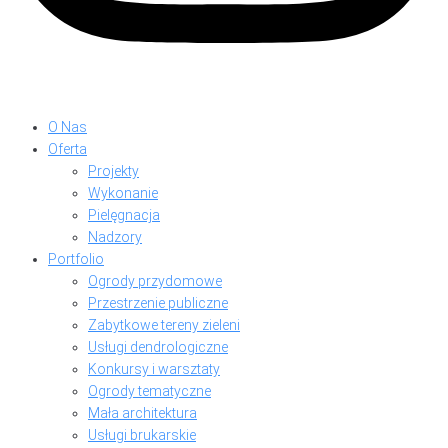
O Nas
Oferta
Projekty
Wykonanie
Pielęgnacja
Nadzory
Portfolio
Ogrody przydomowe
Przestrzenie publiczne
Zabytkowe tereny zieleni
Usługi dendrologiczne
Konkursy i warsztaty
Ogrody tematyczne
Mała architektura
Usługi brukarskie