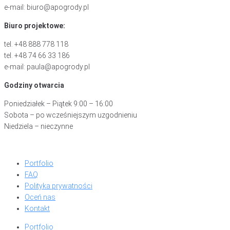
e-mail: biuro@apogrody.pl
Biuro projektowe:
tel. +48 888 778 118
tel. +48 74 66 33 186
e-mail: paula@apogrody.pl
Godziny otwarcia
Poniedziałek – Piątek 9:00 – 16:00
Sobota – po wcześniejszym uzgodnieniu
Niedziela – nieczynne
Portfolio
FAQ
Polityka prywatności
Oceń nas
Kontakt
Portfolio